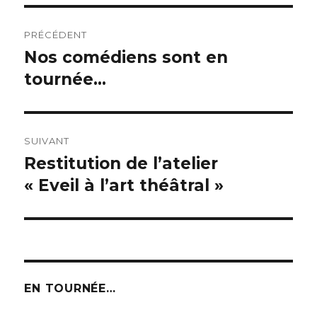
Navigation
PRÉCÉDENT
de
Nos comédiens sont en
Publication
précédente :
tournée…
l’article
SUIVANT
Restitution de l’atelier
Publication
suivante :
« Eveil à l’art théâtral »
EN TOURNÉE…