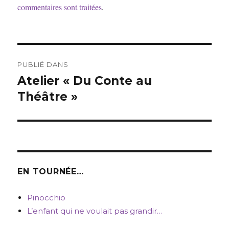
commentaires sont traitées
.
Navigation
PUBLIÉ DANS
de
Atelier « Du Conte au
Théâtre »
l’article
EN TOURNÉE…
Pinocchio
L’enfant qui ne voulait pas grandir…