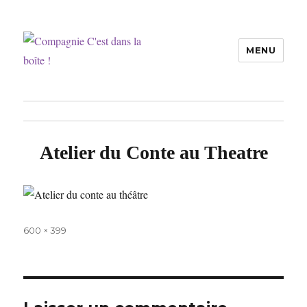
MENU
Compagnie C'est dans la boîte !
Atelier du Conte au Theatre
Taille
600 × 399
réelle