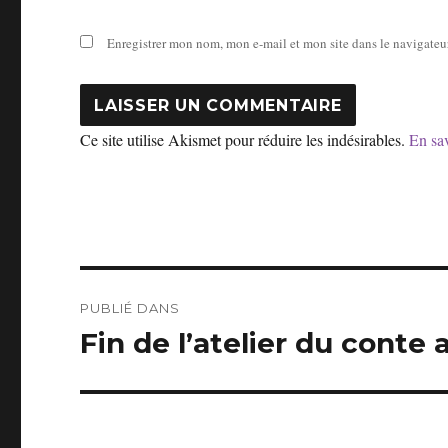
Enregistrer mon nom, mon e-mail et mon site dans le navigate
Ce site utilise Akismet pour réduire les indésirables.
En sav
Navigation
PUBLIÉ DANS
de
Fin de l’atelier du conte 
l’article