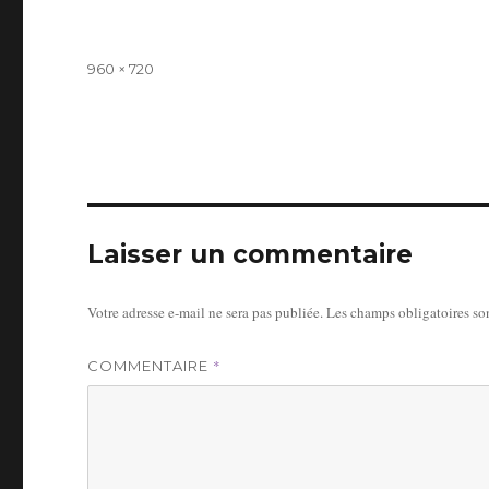
Taille
960 × 720
réelle
Laisser un commentaire
Votre adresse e-mail ne sera pas publiée.
Les champs obligatoires so
*
COMMENTAIRE