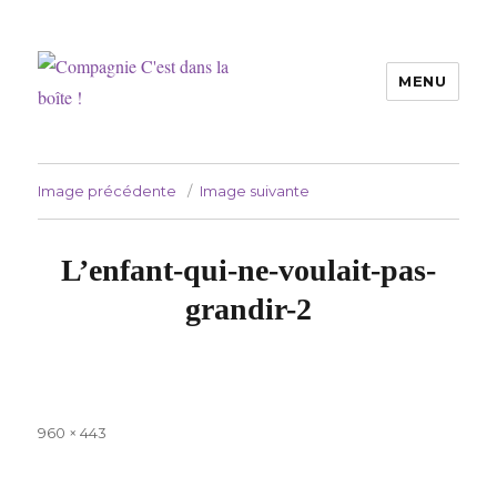
MENU
Compagnie C'est dans la boîte !
Image précédente
Image suivante
L’enfant-qui-ne-voulait-pas-
grandir-2
Taille
960 × 443
réelle