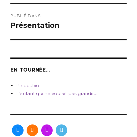
Navigation
PUBLIÉ DANS
de
Présentation
l’article
EN TOURNÉE…
Pinocchio
L’enfant qui ne voulait pas grandir…