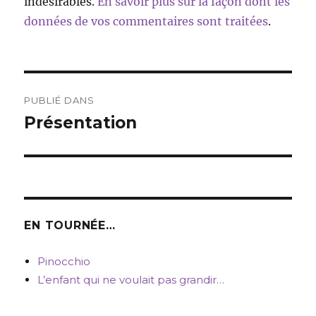
indésirables.
En savoir plus sur la façon dont les
données de vos commentaires sont traitées
.
Navigation
PUBLIÉ DANS
de
Présentation
l’article
EN TOURNÉE…
Pinocchio
L’enfant qui ne voulait pas grandir…