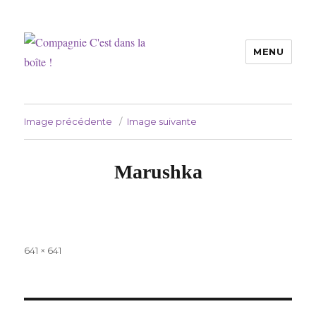
MENU
Compagnie C'est dans la boîte !
Image précédente
Image suivante
Marushka
Taille
641 × 641
réelle
Navigation