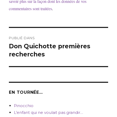
savoir plus sur la façon dont les données de vos
commentaires sont traitées
.
Navigation
PUBLIÉ DANS
de
Don Quichotte premières
recherches
l’article
EN TOURNÉE…
Pinocchio
L’enfant qui ne voulait pas grandir…