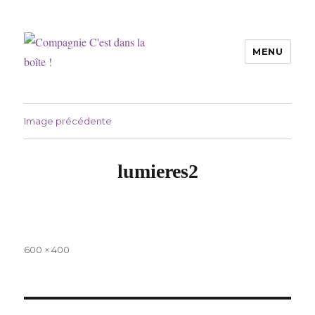
MENU
Compagnie C'est dans la boîte !
Image précédente
lumieres2
Taille
600 × 400
réelle