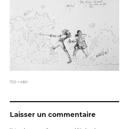
Taille
720 × 480
réelle
Laisser un commentaire