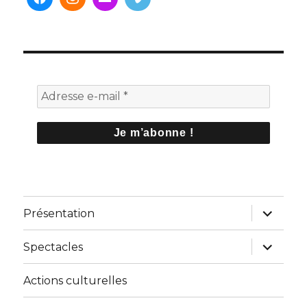
ouvrir
Présentation
le
sous-
menu
ouvrir
Spectacles
le
sous-
menu
Actions culturelles