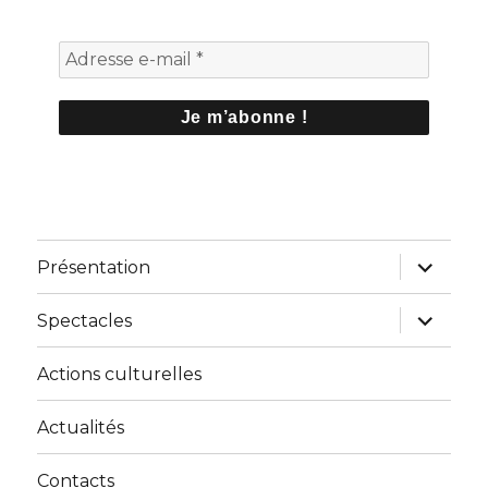
ouvrir
Présentation
le
sous-
menu
ouvrir
Spectacles
le
sous-
menu
Actions culturelles
Actualités
Contacts