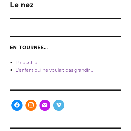
de
Le nez
l’article
EN TOURNÉE…
Pinocchio
L’enfant qui ne voulait pas grandir…