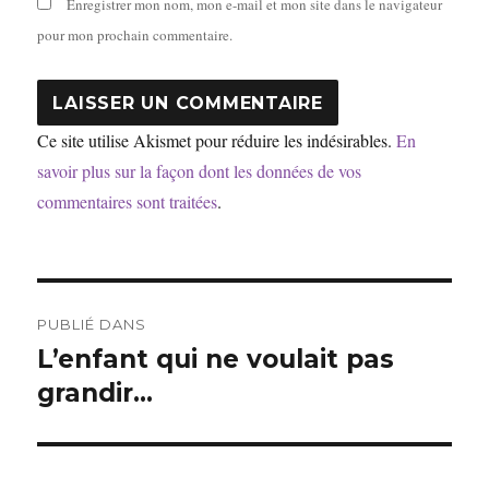
Enregistrer mon nom, mon e-mail et mon site dans le navigateur
pour mon prochain commentaire.
Ce site utilise Akismet pour réduire les indésirables.
En
savoir plus sur la façon dont les données de vos
commentaires sont traitées
.
Navigation
PUBLIÉ DANS
de
L’enfant qui ne voulait pas
grandir…
l’article