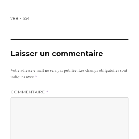
Taille
788 × 654
réelle
Laisser un commentaire
Votre adresse e-mail ne sera pas publiée.
Les champs obligatoires sont
indiqués avec
*
*
COMMENTAIRE