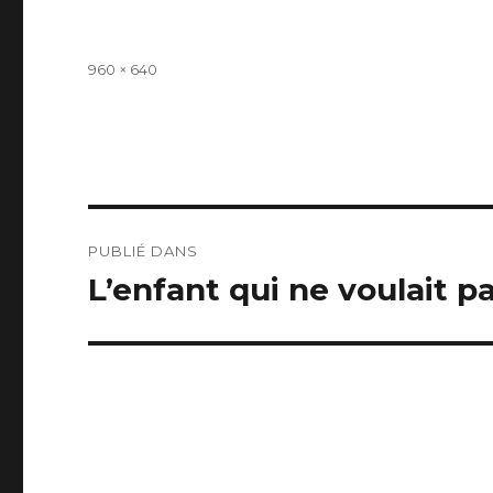
Taille
960 × 640
réelle
Navigation
PUBLIÉ DANS
de
L’enfant qui ne voulait p
l’article