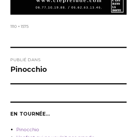
Taille
1110 × 1575
réelle
Navigation
PUBLIÉ DANS
de
Pinocchio
l’article
EN TOURNÉE…
Pinocchio